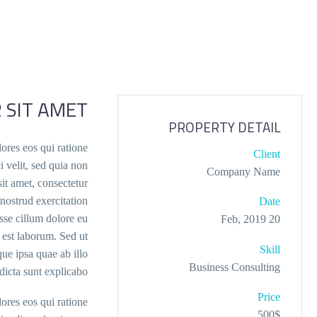
 SIT AMET
PROPERTY DETAIL
ores eos qui ratione
Client
 velit, sed quia non
Company Name
t amet, consectetur
nostrud exercitation
Date
esse cillum dolore eu
20 Feb, 2019
d est laborum. Sed ut
Skill
ue ipsa quae ab illo
Business Consulting
 dicta sunt explicabo.
Price
ores eos qui ratione
500$