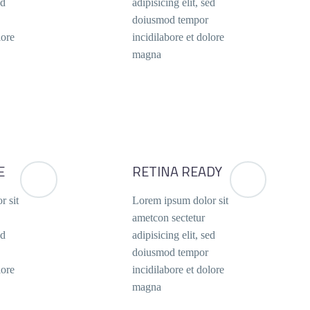
ed
adipisicing elit, sed
doiusmod tempor
lore
incidilabore et dolore
magna
E
RETINA READY
r sit
Lorem ipsum dolor sit
ametcon sectetur
ed
adipisicing elit, sed
doiusmod tempor
lore
incidilabore et dolore
magna