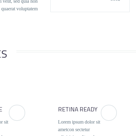
 velit, sed quia non
quaerat voluptatem.
ES
E
RETINA READY
r sit
Lorem ipsum dolor sit
ametcon sectetur