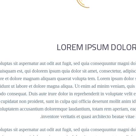
LOREM IPSUM DOLOR
tas sit aspernatur aut odit aut fugit, sed quia consequuntur magni dol
squam est, qui dolorem ipsum quia dolor sit amet, consectetur, adipisci
e et dolore magnam aliquam quaerat volupta tem. Lorem ipsum dolor si
didunt ut labore et dolore magna aliqua. Ut enim ad minim veniam, quis 
do consequat. Duis aute irure dolor in reprehenderit in voluptate velit 
 cupidatat non proident, sunt in culpa qui officia deserunt mollit anim i
t voluptatem accusantium doloremque laudantium, totam rem aperiam, eaq
inventore veritatis et quasi architecto beatae vitae
tas sit aspernatur aut odit aut fugit, sed quia consequuntur magni dol