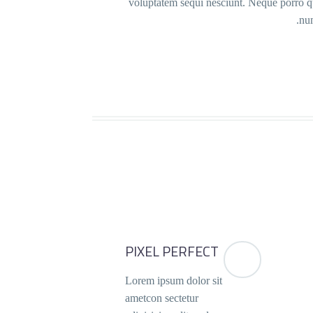
voluptatem sequi nesciunt. Neque porro qui
num
PIXEL PERFECT
Lorem ipsum dolor sit
ametcon sectetur