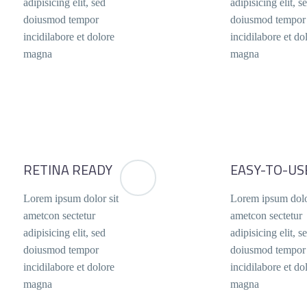
adipisicing elit, sed
adipisicing elit, s
doiusmod tempor
doiusmod tempor
incidilabore et dolore
incidilabore et do
magna
magna
RETINA READY
EASY-TO-US
Lorem ipsum dolor sit
Lorem ipsum dolo
ametcon sectetur
ametcon sectetur
adipisicing elit, sed
adipisicing elit, s
doiusmod tempor
doiusmod tempor
incidilabore et dolore
incidilabore et do
magna
magna